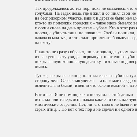
Так продолжалось до тех пор, пока не оказалось, что м
голубями. На задах дома, где я жил и сочинял свои не
на беспризорном участке, каких в деревне было нема
кто-то из приезжих городских – такое здесь бывало: в
к осени снова на день приехал – убрал. Кто в этот раз
посеял, а убирать так и не появился. Стебли поникли,
начала осыпаться, и это стало привлекать большую сер
на охоту!
Я как-то не сразу собрался, но вот однажды утром вы
из-за куста сразу увидел огромную, плотную голуби
покрывавшую конопляную делянку, тихонько поднял р
целясь.
Тут же, закрывая солнце, плотная серая голубиная туч
сторону леса. Серая стая улетела… а на земле передо 
ослепительно белый, именно что ослепительной чис
Вот и всё. Я не помню, как я поступил с этой дичью. Н
испытал или теперь испытываю какие-то сильные чувс
мистические озарения. Нет, ничего такого не было и н
серых птиц… Но вот с тех пор я не сделал ни одного в