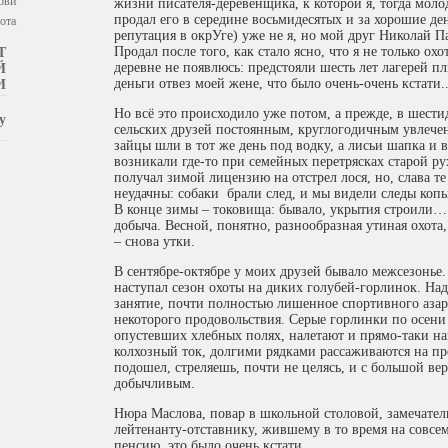
бви
жизни писателя-деревенщика, к которой я, тогда моло
продал его в середине восьмидесятых и за хорошие де
ота
репутация в окрУге) уже не я, но мой друг Николай 
Продал после того, как стало ясно, что я не только охо
Т
деревне не появлюсь: предстояли шесть лет лагерей п
Й
деньги отвез моей жене, что было очень-очень кстати..
И
Но всё это происходило уже потом, а прежде, в шести
у
сельских друзей постоянным, круглогодичным увлечен
зайцы шли в тот же день под водку, а лисьи шапка и 
возникали где-то при семейных перетрясках старой рух
получал зимой лицензию на отстрел лося, но, слава т
неудачны: собаки брали след, и мы видели следы коп
В конце зимы – токовища: бывало, укрытия строили… 
добыча. Весной, понятно, разнообразная утиная охота
– снова утки.
В сентябре-октябре у моих друзей бывало межсезонье. 
наступал сезон охоты на диких голубей-горлинок. Надо
занятие, почти полностью лишенное спортивного азарт
некоторого продовольствия. Серые горлинки по осени
опустевших хлебных полях, налетают и прямо-таки н
колхозный ток, долгими рядками рассаживаются на пр
подошел, стреляешь, почти не целясь, и с большой ве
добычливым.
Нюра Маслова, повар в школьной столовой, замечател
лейтенанту-отставнику, жившему в то время на совс
пенсию, это было очень кстати.