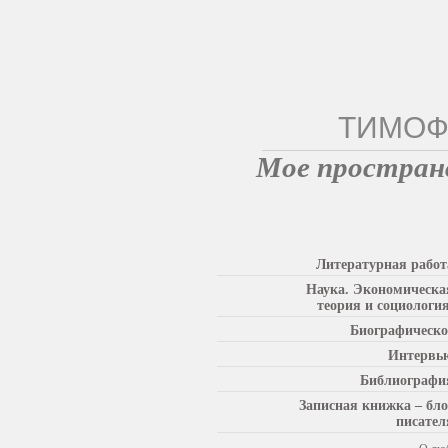
ТИМОФ
Мое простран
Литературная работ
Наука. Экономическа
теория и социология
Биографическо
Интервь
Библиографи
Записная книжка – бло
писател