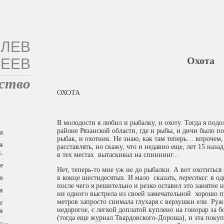
ЛЕВ
Охота
ЕЕВ
ство
ОХОТА
В молодости я любил и рыбалку, и охоту. Тогда я под
районе Рязанской области, где и рыбы, и дичи было 
а
рыбак, и охотник. Не знаю, как там теперь… впрочем,
я
расставлять, но скажу, что и недавно еще, лет 15 наз
.
в тех местах вытаскивал на спиннинг...
е
Нет, теперь-то мне уж не до рыбалки. А вот охотиться
ю
в конце шестидесятых. И мало сказать,
перестал
: в о
после чего я решительно и резко оставил это занятие н
я
ни одного выстрела из своей замечательной хорошо пр
метров запросто снимала глухаря с верхушки ели. Руж
г
недорогое, с легкой доплатой куплено на гонорар за 
я
(тогда еще журнал Твардовского-Дороша), и эта покуп