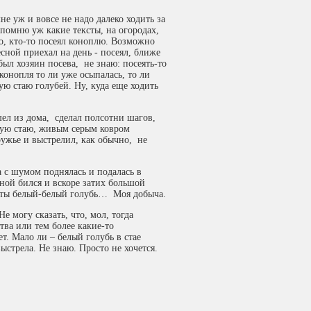
не уж и вовсе не надо далеко ходить за
 помню уж какие тексты, на огородах,
ло, кто-то посеял коноплю. Возможно
есной приехал на день - посеял, ближе
 был хозяин посева, не знаю: посеять-то
 конопля то ли уже осыпалась, то ли
ую стаю голубей. Ну, куда еще ходить
шел из дома, сделал полсотни шагов,
ную стаю, живым серым ковром
ужье и выстрелил, как обычно, не
а с шумом поднялась и подалась в
мной бился и вскоре затих большой
тоты белый-белый голубь… Моя добыча.
е могу сказать, что, мол, тогда
тва или тем более какие-то
ет. Мало ли – белый голубь в стае
ыстрела. Не знаю. Просто не хочется.