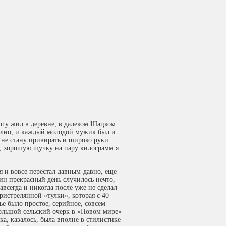
олгу жил в деревне, в далеком Шацком
полно, и каждый молодой мужик был и
 не стану привирать и широко руки
ад, хорошую щучку на пару килограмм я
 я и вовсе перестал давным-давно, еще
дин прекрасный день случилось нечто,
авсегда и никогда после уже не сделал
истрелянной «тулки», которая с 40
ье было простое, серийное, совсем
большой сельский очерк в «Новом мире»
ка, казалось, была вполне в стилистике