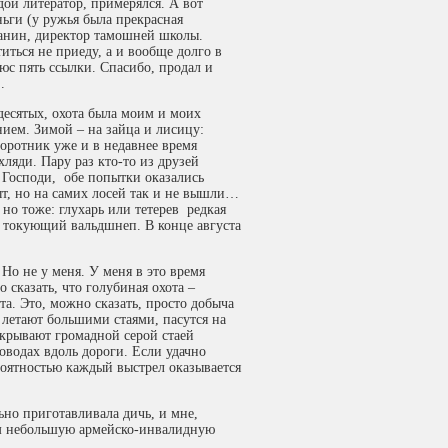
дой литератор, примерялся. А вот
ньги (у ружья была прекрасная
Панин, директор тамошней школы.
титься не приеду, а и вообще долго в
люс пять ссылки. Спасибо, продал и
.
десятых, охота была моим и моих
ием. Зимой – на зайца и лисицу:
воротник уже и в недавнее время
ляди. Пару раз кто-то из друзей
е Господи, обе попытки оказались
ыт, но на самих лосей так и не вышли…
но тоже: глухарь или тетерев редкая
, токующий вальдшнеп. В конце августа
Но не у меня. У меня в это время
 сказать, что голубиная охота –
а. Это, можно сказать, просто добыча
 летают большими стаями, пасутся на
акрывают громадной серой стаей
оводах вдоль дороги. Если удачно
роятностью каждый выстрел оказывается
ьно приготавливала дичь, и мне,
ем небольшую армейско-инвалидную